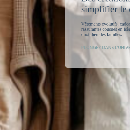
simplifier le
Vêtements évolutifs, cadea
rassurantes cousues en Isèr
quotidien des familles.
PLONGEZ DANS L’UNIV