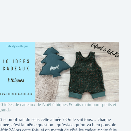
10 idées de cadeaux de Noêl éthiques & faits main pour petits et
grands
Et si on offrait du sens cette année ? On le sait tous… chaque
année, c’est la même question : qu’est-ce qu’on va bien pouvoir
ffrir ?Alors cette fois, si on mettait de côté les cadeaux vite faits