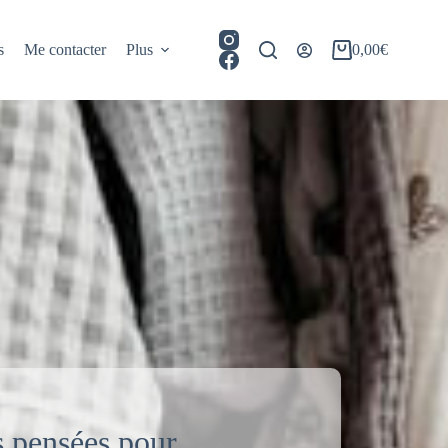
s
Me contacter
Plus
0,00
€
Panier
d’achat
s pensées pour