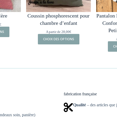
lère
Coussin phosphorescent pour
Pantalon 
chambre d’enfant
Confor
€
Peti
ONS
A partir de
28,00
€
CHOIX DES OPTIONS
CH
fabrication française
Qualité
– des articles que 
ndeaux soin, panière)