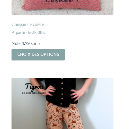
Coussin de colère
A partir de
28,00
€
Note
4.79
sur 5
Ce
CHOIX DES OPTIONS
produit
a
plusieurs
variations.
Les
options
peuvent
être
choisies
sur
la
page
du
produit