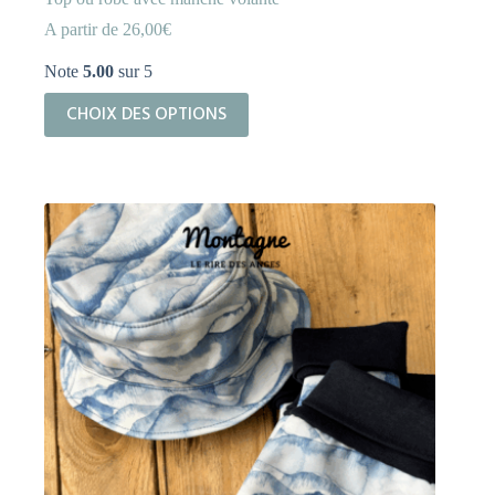
A partir de
26,00
€
Note
5.00
sur 5
Ce
CHOIX DES OPTIONS
produit
a
plusieurs
variations.
Les
options
peuvent
être
choisies
sur
la
page
du
produit