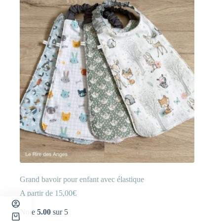
peuvent
être
choisies
sur
la
page
du
produit
Grand bavoir pour enfant avec élastique
A partir de
15,00
€
Note
5.00
sur 5