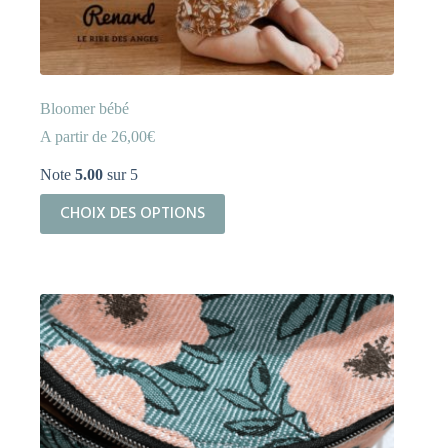
Bloomer bébé
A partir de
26,00
€
Note
5.00
sur 5
Ce
CHOIX DES OPTIONS
produit
a
plusieurs
variations.
Les
options
peuvent
être
choisies
sur
la
page
du