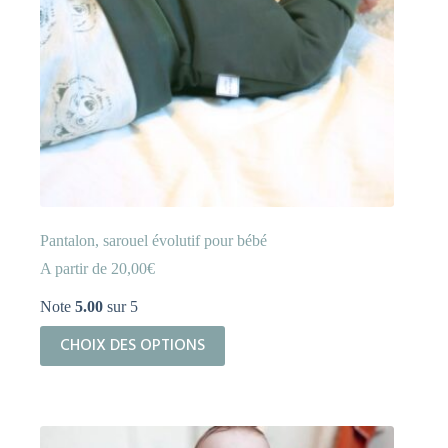
produit
Pantalon, sarouel évolutif pour bébé
A partir de
20,00
€
Note
5.00
sur 5
Ce
CHOIX DES OPTIONS
produit
a
plusieurs
variations.
Les
options