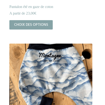
Pantalon été en gaze de coton
A partir de
23,00
€
Ce
CHOIX DES OPTIONS
produit
a
plusieurs
variations.
Les
options
peuvent
être
choisies
sur
la
page
du
produit