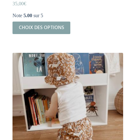
35,00
€
Note
5.00
sur 5
Ce
CHOIX DES OPTIONS
produit
a
plusieurs
variations.
Les
options
peuvent
être
choisies
sur
la
page
du
produit