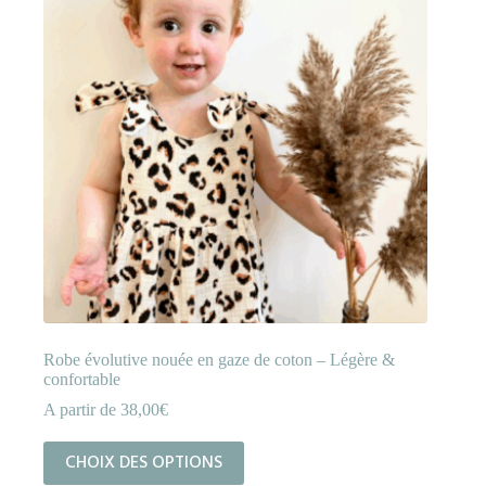
choisies
sur
la
page
du
produit
Robe évolutive nouée en gaze de coton – Légère &
confortable
A partir de
38,00
€
Ce
CHOIX DES OPTIONS
produit