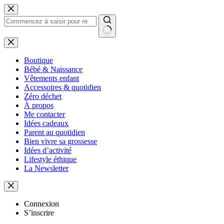
Passer
au
contenu
Aucun
résultat
Boutique
Bébé & Naissance
Vêtements enfant
Accessoires & quotidien
Zéro déchet
À propos
Me contacter
Idées cadeaux
Parent au quotidien
Bien vivre sa grossesse
Idées d’activité
Lifestyle éthique
La Newsletter
Connexion
S’inscrire