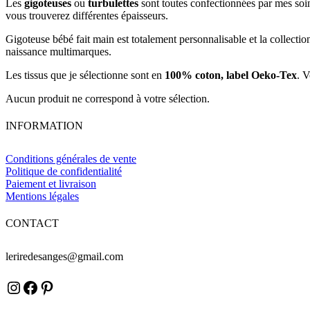
Les
gigoteuses
ou
turbulettes
sont toutes confectionnées par mes soin
vous trouverez différentes épaisseurs.
Gigoteuse bébé fait main est totalement personnalisable et la collection
naissance multimarques.
Les tissus que je sélectionne sont en
100% coton, label Oeko-Tex
. 
Aucun produit ne correspond à votre sélection.
INFORMATION
Conditions générales de vente
Politique de confidentialité
Paiement et livraison
Mentions légales
CONTACT
leriredesanges@gmail.com
Instagram
Facebook
Pinterest