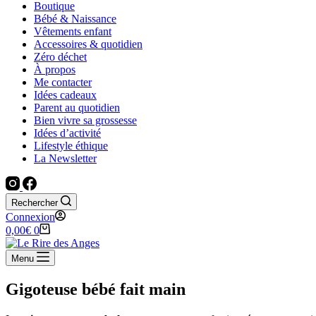
Boutique
Bébé & Naissance
Vêtements enfant
Accessoires & quotidien
Zéro déchet
À propos
Me contacter
Idées cadeaux
Parent au quotidien
Bien vivre sa grossesse
Idées d’activité
Lifestyle éthique
La Newsletter
Rechercher
Connexion
Panier
0,00
€
0
d’achat
Menu
Gigoteuse bébé fait main