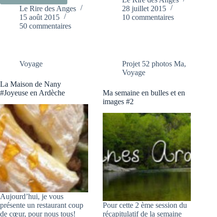
SE
Le Rire des Anges
28 juillet 2015
REVOIR
PRÉPARE…
15 août 2015
10 commentaires
WONDERFULL
OU
50 commentaires
BREIZH!
PAS!
Voyage
Projet 52 photos Ma
,
Voyage
La Maison de Nany
#Joyeuse en Ardèche
Ma semaine en bulles et en
images #2
Aujourd’hui, je vous
présente un restaurant coup
Pour cette 2 ème session du
de cœur, pour nous tous!
récapitulatif de la semaine