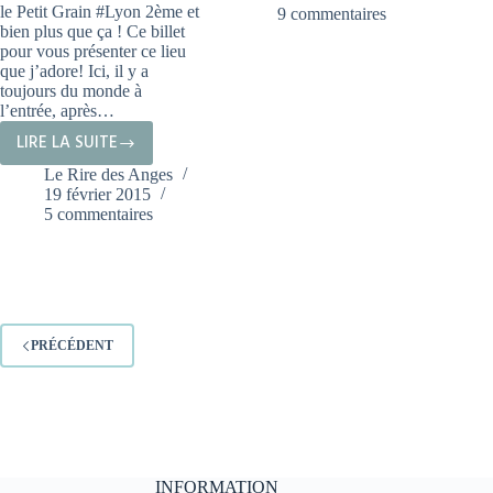
:
le Petit Grain #Lyon 2ème et
9 commentaires
MON
bien plus que ça ! Ce billet
pour vous présenter ce lieu
KIT
que j’adore! Ici, il y a
DE
toujours du monde à
SURVIE
l’entrée, après…
LIRE LA SUITE
PETIT
Le Rire des Anges
GRAIN
19 février 2015
#LYON
5 commentaires
2ÈME
PRÉCÉDENT
INFORMATION