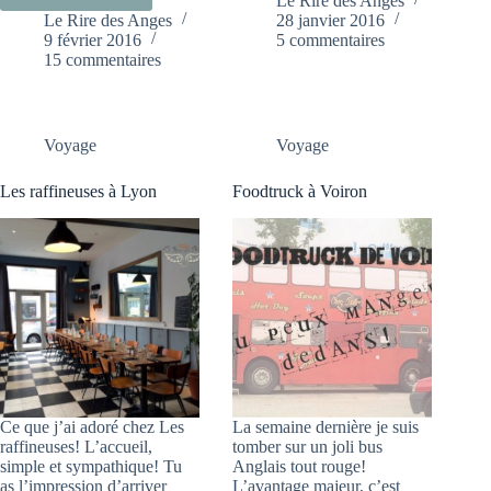
L’ÎLE
Le Rire des Anges
MANGER
Le Rire des Anges
28 janvier 2016
DE
UN
9 février 2016
5 commentaires
LA
BON
15 commentaires
REUNION
BURGER
AVEC
À
ENFANT
ANNECY
Voyage
Voyage
ET
AILLEURS
Les raffineuses à Lyon
Foodtruck à Voiron
Ce que j’ai adoré chez Les
La semaine dernière je suis
raffineuses! L’accueil,
tomber sur un joli bus
simple et sympathique! Tu
Anglais tout rouge!
as l’impression d’arriver
L’avantage majeur, c’est