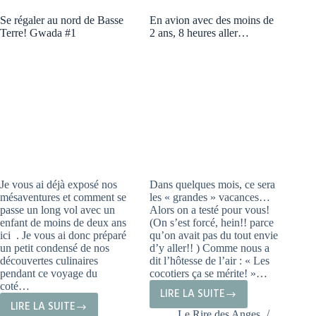
#2
Se régaler au nord de Basse
En avion avec des moins de
Terre! Gwada #1
2 ans, 8 heures aller…
Je vous ai déjà exposé nos
Dans quelques mois, ce sera
mésaventures et comment se
les « grandes » vacances…
passe un long vol avec un
Alors on a testé pour vous!
enfant de moins de deux ans
(On s’est forcé, hein!! parce
ici . Je vous ai donc préparé
qu’on avait pas du tout envie
un petit condensé de nos
d’y aller!! ) Comme nous a
découvertes culinaires
dit l’hôtesse de l’air : « Les
pendant ce voyage du
cocotiers ça se mérite! »…
coté…
LIRE LA SUITE
EN
LIRE LA SUITE
SE
Le Rire des Anges