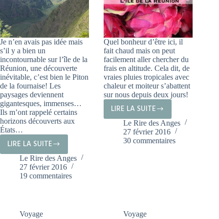
Je n’en avais pas idée mais
Quel bonheur d’être ici, il
s’il y a bien un
fait chaud mais on peut
incontournable sur l’île de la
facilement aller chercher du
Réunion, une découverte
frais en altitude. Cela dit, de
inévitable, c’est bien le Piton
vraies pluies tropicales avec
de la fournaise! Les
chaleur et moiteur s’abattent
paysages deviennent
sur nous depuis deux jours!
gigantesques, immenses…
LIRE LA SUITE
Ils m’ont rappelé certains
LES
horizons découverts aux
Le Rire des Anges
FRUITS
États…
27 février 2016
DE
30 commentaires
LIRE LA SUITE
LE
LA
Le Rire des Anges
PITON
RÉUNION
27 février 2016
DE
19 commentaires
LA
FOURNAISE
Voyage
Voyage