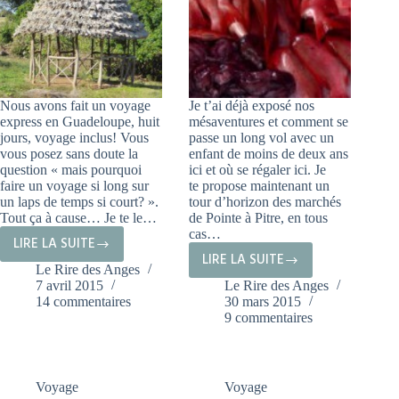
Nous avons fait un voyage
Je t’ai déjà exposé nos
express en Guadeloupe, huit
mésaventures et comment se
jours, voyage inclus! Vous
passe un long vol avec un
vous posez sans doute la
enfant de moins de deux ans
question « mais pourquoi
ici et où se régaler ici. Je
faire un voyage si long sur
te propose maintenant un
un laps de temps si court? ».
tour d’horizon des marchés
Tout ça à cause… Je te le…
de Pointe à Pitre, en tous
cas…
LIRE LA SUITE
DESHAIES
LIRE LA SUITE
POINTE
Le Rire des Anges
EN
7 avril 2015
Le Rire des Anges
À
UN
14 commentaires
30 mars 2015
PITRE
TEMPS
9 commentaires
ET
RECORD!
SES
GUADELOUPE
MARCHÉS.
#3
Voyage
Voyage
GWADA