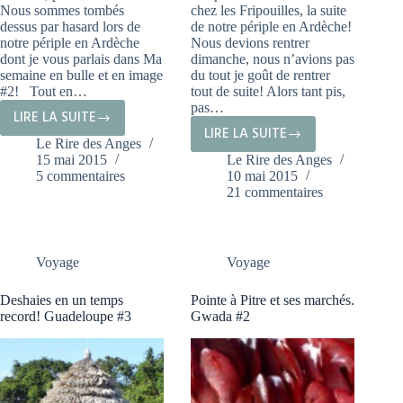
Nous sommes tombés
chez les Fripouilles, la suite
dessus par hasard lors de
de notre périple en Ardèche!
notre périple en Ardèche
Nous devions rentrer
dont je vous parlais dans Ma
dimanche, nous n’avions pas
semaine en bulle et en image
du tout je goût de rentrer
#2! Tout en…
tout de suite! Alors tant pis,
pas…
LIRE LA SUITE
LA
LIRE LA SUITE
MA
Le Rire des Anges
MAISON
15 mai 2015
Le Rire des Anges
SEMAINE
DE
5 commentaires
10 mai 2015
EN
NANY
21 commentaires
BULLES
#JOYEUSE
ET
EN
EN
ARDÈCHE
Voyage
Voyage
IMAGES
#2
Deshaies en un temps
Pointe à Pitre et ses marchés.
record! Guadeloupe #3
Gwada #2