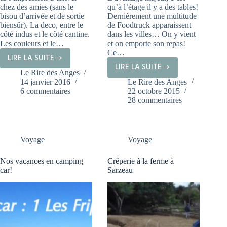
chez des amies (sans le
qu’à l’étage il y a des tables!
bisou d’arrivée et de sortie
Dernièrement une multitude
biensûr). La deco, entre le
de Foodtruck apparaissent
côté indus et le côté cantine.
dans les villes… On y vient
Les couleurs et le…
et on emporte son repas!
Ce…
LIRE LA SUITE
LES
LIRE LA SUITE
FOODTRUCK
Le Rire des Anges
RAFFINEUSES
14 janvier 2016
Le Rire des Anges
À
À
6 commentaires
22 octobre 2015
VOIRON
LYON
28 commentaires
Voyage
Voyage
Nos vacances en camping
Crêperie à la ferme à
car!
Sarzeau