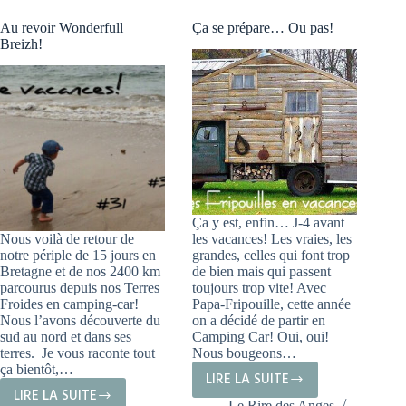
Au revoir Wonderfull
Ça se prépare… Ou pas!
Breizh!
Ça y est, enfin… J-4 avant
Nous voilà de retour de
les vacances! Les vraies, les
notre périple de 15 jours en
grandes, celles qui font trop
Bretagne et de nos 2400 km
de bien mais qui passent
parcourus depuis nos Terres
toujours trop vite! Avec
Froides en camping-car!
Papa-Fripouille, cette année
Nous l’avons découverte du
on a décidé de partir en
sud au nord et dans ses
Camping Car! Oui, oui!
terres. Je vous raconte tout
Nous bougeons…
ça bientôt,…
LIRE LA SUITE
ÇA
LIRE LA SUITE
AU
Le Rire des Anges