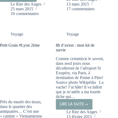
AVION
Le Rire des Anges
13 mars 2015
RÉGALER
AVEC
25 mars 2015
17 commentaires
AU
DES
10 commentaires
NORD
MOINS
DE
DE
BASSE
2
Voyage
Voyage
TERRE!
ANS,
GWADA
8
Petit Grain #Lyon 2ème
8h d’avion : mon kit de
#1
survie
HEURES
ALLER…
Comme certain(e)s le savent,
dans neuf jours nous
décolleront de l’aéroport St
Exupéry, via Paris, à
destination de Pointe à Pitre!
Source photo Wikipédia La
vache! J’ai hâte! Il va falloir
que je m’attèle a ma lourde
tâche qui…
Près du musée des tissus,
LIRE LA SUITE
8H
dans le quartier des
antiquaires… C’est une
Le Rire des Anges
D’AVION
« cantine » Vietnamienne
13 février 2015