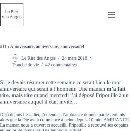
Passer
au
contenu
#115 Anniversaire, anniversaire, anniversaire!
Le Rire des Anges
24 mars 2018
Tranche de vie
42 commentaires
Si je devais résumer cette semaine ce serait bien le mot
anniversaire qui serait à l’honneur. Une maman
m’a fait
rire, mais rire
quand mercredi j’ai déposé Fripouille à un
anniversaire auquel il était invité…
Déjà depuis l’escalier, j’entendais l’ambiance donnée par les enfants
alors que la fête avait commencé à peine depuis 10 min. AMBIANCE.
La maman nous a ouvert et accueilli. Fripouille a retrouvé ses copains
en moins de temps qu’il ne faut pour le dire!