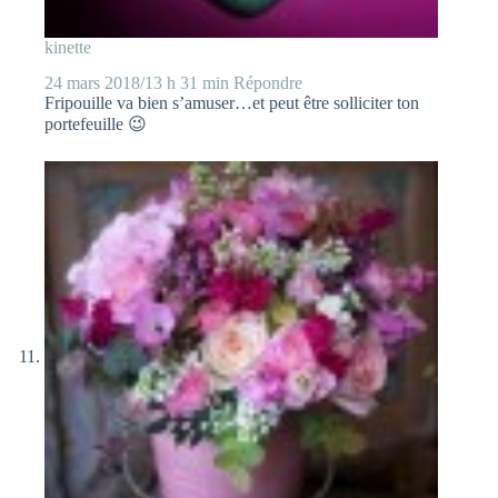
kinette
24 mars 2018/13 h 31 min
Répondre
Fripouille va bien s’amuser…et peut être solliciter ton
portefeuille 😉