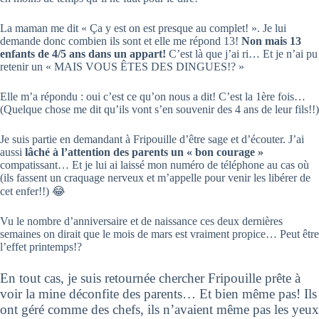
La maman me dit « Ça y est on est presque au complet! ». Je lui
demande donc combien ils sont et elle me répond 13!
Non mais 13
enfants de 4/5 ans dans un appart!
C’est là que j’ai ri… Et je n’ai pu
retenir un « MAIS VOUS ÊTES DES DINGUES!? »
Elle m’a répondu : oui c’est ce qu’on nous a dit! C’est la 1ère fois…
(Quelque chose me dit qu’ils vont s’en souvenir des 4 ans de leur fils!!)
Je suis partie en demandant à Fripouille d’être sage et d’écouter. J’ai
aussi
lâché à l’attention des parents un « bon courage »
compatissant… Et je lui ai laissé mon numéro de téléphone au cas où
(ils fassent un craquage nerveux et m’appelle pour venir les libérer de
cet enfer!!) 😂
Vu le nombre d’anniversaire et de naissance ces deux dernières
semaines on dirait que le mois de mars est vraiment propice… Peut être
l’effet printemps!?
En tout cas, je suis retournée chercher Fripouille prête à
voir la mine déconfite des parents… Et bien même pas! Ils
ont géré comme des chefs, ils n’avaient même pas les yeux