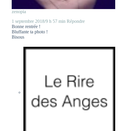
zenopia
1 septembre 2018/9 h 57 min
Répondre
Bonne rentrée !
Bluffante ta photo !
Bisous