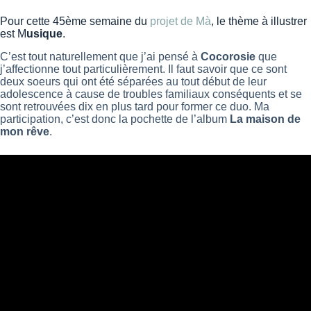
Pour cette 45ème semaine du
projet de Mà
, le thème à illustrer
est M
usique
.
C’est tout naturellement que j’ai pensé à
Cocorosie
que
j’affectionne tout particulièrement. Il faut savoir que ce sont
deux soeurs qui ont été séparées au tout début de leur
adolescence à cause de troubles familiaux conséquents et se
sont retrouvées dix en plus tard pour former ce duo. Ma
participation, c’est donc la pochette de l’album
La maison de
mon rêve
.