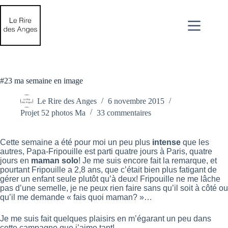
Passer
au
contenu
#23 ma semaine en image
Le Rire des Anges
6 novembre 2015
Projet 52 photos Ma
33 commentaires
Cette semaine a été pour moi un peu plus
intense
que les
autres, Papa-Fripouille est parti quatre jours à Paris, quatre
jours en
maman solo
! Je me suis encore fait la remarque, et
pourtant Fripouille a 2,8 ans, que c’était bien plus fatigant de
gérer un enfant seule plutôt qu’à deux! Fripouille ne me lâche
pas d’une semelle, je ne peux rien faire sans qu’il soit à côté ou
qu’il me demande « fais quoi maman? »…
Je me suis fait quelques plaisirs en m’égarant un peu dans
cette campagne que j’aime tant!