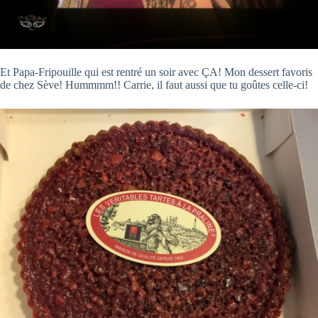
Et Papa-Fripouille qui est rentré un soir avec ÇA! Mon dessert favoris
de chez Sève! Hummmm!! Carrie, il faut aussi que tu goûtes celle-ci!