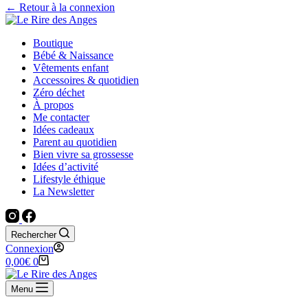
← Retour à la connexion
Boutique
Bébé & Naissance
Vêtements enfant
Accessoires & quotidien
Zéro déchet
À propos
Me contacter
Idées cadeaux
Parent au quotidien
Bien vivre sa grossesse
Idées d’activité
Lifestyle éthique
La Newsletter
Rechercher
Connexion
Panier
0,00
€
0
d’achat
Menu