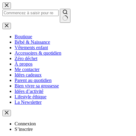
Passer
au
contenu
Aucun
résultat
Boutique
Bébé & Naissance
Vêtements enfant
Accessoires & quotidien
Zéro déchet
À propos
Me contacter
Idées cadeaux
Parent au quotidien
Bien vivre sa grossesse
Idées d’activité
Lifestyle éthique
La Newsletter
Connexion
S’inscrire