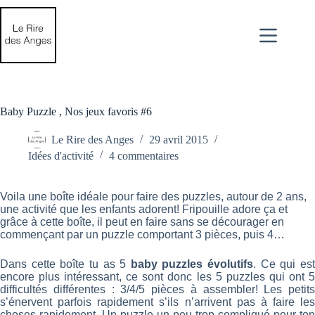
Passer
au
contenu
Baby Puzzle , Nos jeux favoris #6
Le Rire des Anges
29 avril 2015
Idées d'activité
4 commentaires
Voila une boîte idéale pour faire des puzzles, autour de 2 ans,
une activité que les enfants adorent! Fripouille adore ça et
grâce à cette boîte, il peut en faire sans se décourager en
commençant par un puzzle comportant 3 pièces, puis 4…
Dans cette boîte tu as 5
baby puzzles évolutifs
. Ce qui es
encore plus intéressant, ce sont donc les 5 puzzles qui ont 5
difficultés différentes : 3/4/5 pièces à assembler! Les petits
s’énervent parfois rapidement s’ils n’arrivent pas à faire les
choses rapidement. Un puzzle un peu trop compliqué pour ton