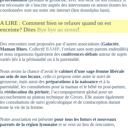
est nécessaire de s’inscrire auprès des intervenants en amont (toutes les
coordonnées sont sur notre site internet (lien donnéplus haut).
A LIRE : Comment bien se relaxer quand on est
enceinte? Dites
Bye bye au stress
!
Des rencontres sont proposées par d’autres associations (
Galactée
,
Maman Blues
, Collectif
BAMP
, l’enfant sans nom parents endeuillés)
et nous organisons également des
conférences-débats
autour de sujets
variés liés à la périnatalité ou à la parentalité.
Nous avons la chance d’avoir le
cabinet d’une sage-femme libérale
au sein de nos locaux
, celle-ci propose entre autre le suivi de
grossesse, mais aussi des
préparations à la naissance
et à la
parentalité, les consultations pour la maman et le bébé en post-partum,
la
rééducation du périnée
, l’accompagnement global pour un
accouchement au plateau technique de Givors. Elle assure également
les consultations de suivi gynécologique et de contraception durant
toute la vie de la femme.
Notre association est présente
pour tous les futurs et nouveaux
parents de la région lyonnaise
et se veut un lieu de rencontres,