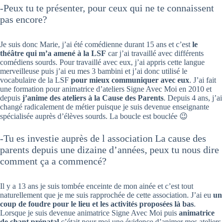
-Peux tu te présenter, pour ceux qui ne te connaissent
pas encore?
Je suis donc Marie, j’ai été comédienne durant 15 ans et c’est
le
théâtre qui m’a amené à la LSF
car j’ai travaillé avec différents
comédiens sourds. Pour travaillé avec eux, j’ai appris cette langue
merveilleuse puis j’ai eu mes 3 bambini et j’ai donc utilisé le
vocabulaire de la LSF
pour mieux communiquer avec eux
. J’ai fait
une formation pour animatrice d’ateliers Signe Avec Moi en 2010 et
depuis
j’anime des ateliers à la Cause des Parents
. Depuis 4 ans, j’ai
changé radicalement de métier puisque je suis devenue enseignante
spécialisée auprès d’élèves sourds. La boucle est bouclée 😉
-Tu es investie auprès de l association La cause des
parents depuis une dizaine d’années, peux tu nous dire
comment ça a commencé?
Il y a 13 ans je suis tombée enceinte de mon ainée et c’est tout
naturellement que je me suis rapprochée de cette association. J’ai eu
un
coup de foudre pour le lieu et les activités proposées là bas
.
Lorsque je suis devenue animatrice Signe Avec Moi puis
animatrice
de chant prénatal
c’était pour moi une évidence d’animer mes ateliers