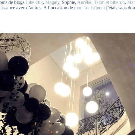
 noms de blogs
Julie Olk
,
Magaly
, Sophie,
Aurélie
,
Talon et biberon
,
Mar
naissance avec d’autres. A l’occasion de
mon 1er Efluent
j’étais sans do