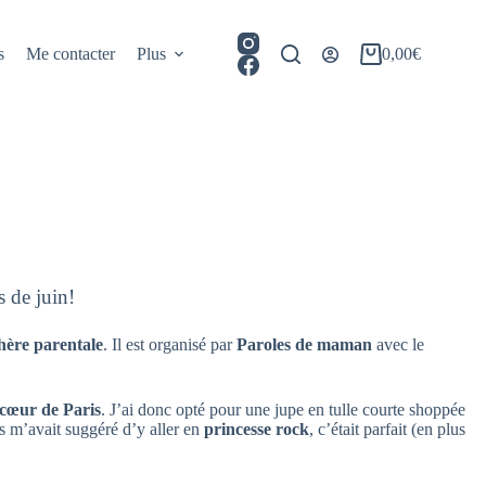
s
Me contacter
Plus
0,00
€
Panier
d’achat
 de juin!
hère parentale
. Il est organisé par
Paroles de maman
avec le
u cœur de Paris
. J’ai donc opté pour une jupe en tulle courte shoppée
s m’avait suggéré d’y aller en
princesse rock
, c’était parfait (en plus