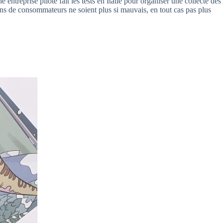
ntreprise pilote fait les tests en Italie pour organiser une collecte des
ions de consommateurs ne soient plus si mauvais, en tout cas pas plus