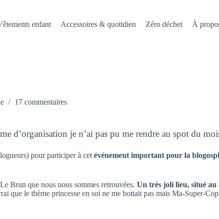
Vêtements enfant
Accessoires & quotidien
Zéro déchet
À propo
ue
17 commentaires
me d’organisation je n’ai pas pu me rendre au spot du mois
logueurs) pour participer à cet
événement important pour la blogosp
cle Le Brun que nous nous sommes retrouvées.
Un très joli lieu, situé a
vrai que le thème princesse en soi ne me bottait pas mais Ma-Super-Cop