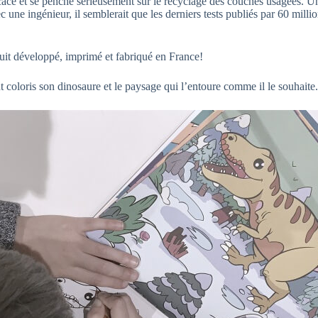
ce et se penche sérieusement sur le recyclage des couches usagées. Une e
 une ingénieur, il semblerait que les derniers tests publiés par 60 mill
uit développé, imprimé et fabriqué en France!
t coloris son dinosaure et le paysage qui l’entoure comme il le souhaite.