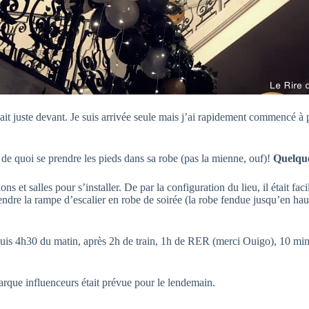
 juste devant. Je suis arrivée seule mais j’ai rapidement commencé à pap
et de quoi se prendre les pieds dans sa robe (pas la mienne, ouf)!
Quelque
ns et salles pour s’installer. De par la configuration du lieu, il était f
ndre la rampe d’escalier en robe de soirée (la robe fendue jusqu’en haut d
epuis 4h30 du matin, après 2h de train, 1h de RER (merci Ouigo), 10 mi
arque influenceurs était prévue pour le lendemain.