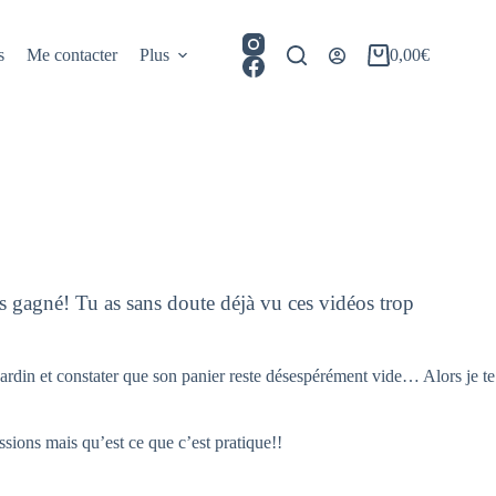
s
Me contacter
Plus
0,00
€
Panier
d’achat
as gagné! Tu as sans doute déjà vu ces vidéos trop
jardin et constater que son panier reste désespérément vide… Alors je te
sions mais qu’est ce que c’est pratique!!