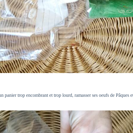
 un panier trop encombrant et trop lourd, ramasser ses oeufs de Pâques e