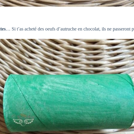
tes
… Si t’as acheté des oeufs d’autruche en chocolat, ils ne passeront p