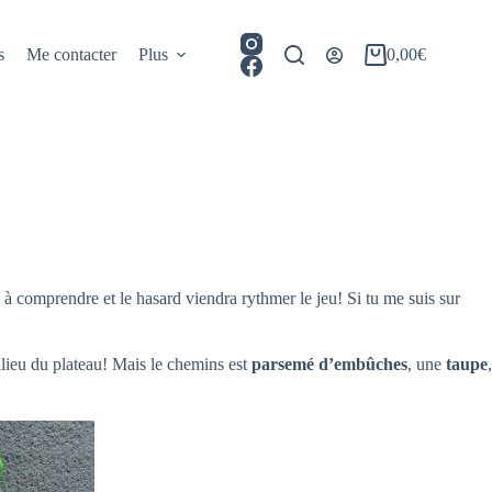
s
Me contacter
Plus
0,00
€
Panier
d’achat
e à comprendre et le hasard viendra rythmer le jeu! Si tu me suis sur
milieu du plateau! Mais le chemins est
parsemé d’embûches
, une
taupe
,