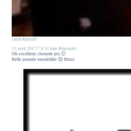
carrie4myself
13 avril 2017/7 h 51 min
Répondre
Oh excellent; chouette jeu 🙂
Belle journée ensoleillée 😉 Bizzz