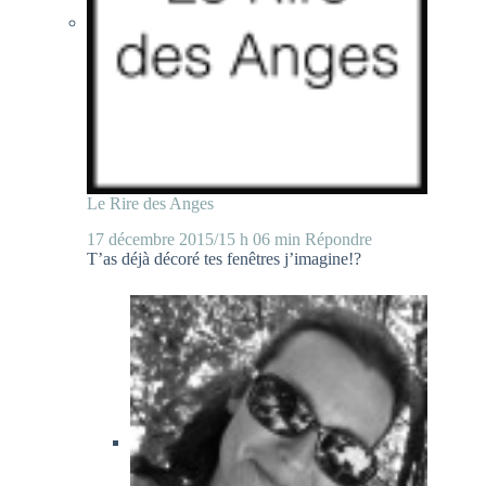
Le Rire des Anges
17 décembre 2015/15 h 06 min
Répondre
T’as déjà décoré tes fenêtres j’imagine!?