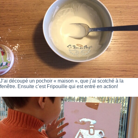
J’ai découpé un pochoir « maison », que j’ai scotché à la
fenêtre. Ensuite c’est Fripouille qui est entré en action!