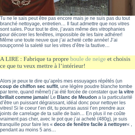
Tu ne le sais peut être pas encore mais je ne suis pas du tout
branché nettoyage, entretien… Il faut admettre que nos vitres
sont sales. Pour tout te dire, j’avais même des vitrophanies
pour décorer les fenêtres, impossible de les faire adhérer!
Même une toute neuve que j’ai acheté cette année! J’ai
soupçonné la saleté sur les vitres d’être la fautive…
A LIRE : Fabrique ta propre
boule de neige
et choisis
ce que tu veux mettre à l’intérieur!
Alors je peux te dire qu’après mes essuyages répétés (un
coup de chiffon sec suffit
, une légère poudre blanche tombe
par terre, quand même!) j’ai été forcée de constater que
la vitre
brillait comme jamais
! Le
Blanc de Meudon
a la particularité
d’être un puissant dégraissant, idéal donc pour nettoyer les
vitres! Si le coeur t’en dit, tu pourras aussi t’en prendre aux
joints de carrelage de ta salle de bain…
En plus il ne coûte
vraiment pas cher, avec le pot que j’ai acheté (480g), je suis
tranquille pour faire les «
deco de fenêtre facile à nettoyer
« ,
pendant au moins 5 ans…