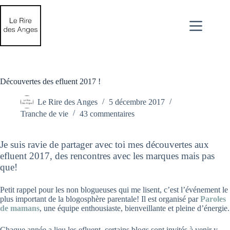
Passer
au
contenu
Découvertes des efluent 2017 !
Le Rire des Anges
5 décembre 2017
Tranche de vie
43 commentaires
Je suis ravie de partager avec toi mes découvertes aux
efluent 2017, des rencontres avec les marques mais pas
que!
Petit rappel pour les non blogueuses qui me lisent, c’est l’événement le
plus important de la blogosphère parentale! Il est organisé par
Paroles
de mamans
, une équipe enthousiaste, bienveillante et pleine d’énergie.
Chaque année a lieu les efluent, certains blogs sont invités à venir y