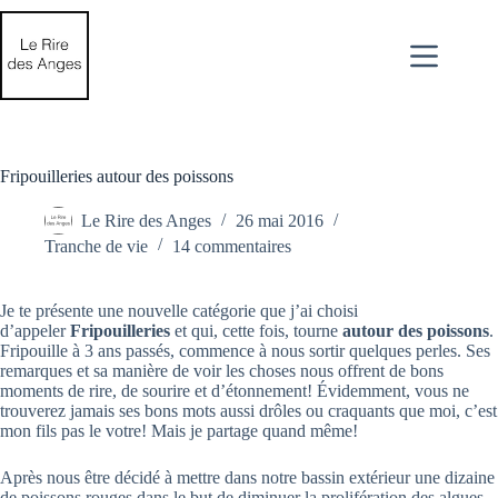
Passer
au
contenu
Fripouilleries autour des poissons
Le Rire des Anges
26 mai 2016
Tranche de vie
14 commentaires
Je te présente une nouvelle catégorie que j’ai choisi
d’appeler
Fripouilleries
et qui, cette fois, tourne
autour des poissons
.
Fripouille à 3 ans passés, commence à nous sortir quelques perles. Ses
remarques et sa manière de voir les choses nous offrent de bons
moments de rire, de sourire et d’étonnement! Évidemment, vous ne
trouverez jamais ses bons mots aussi drôles ou craquants que moi, c’est
mon fils pas le votre! Mais je partage quand même!
Après nous être décidé à mettre dans notre bassin extérieur une dizaine
de poissons rouges dans le but de diminuer la prolifération des algues.