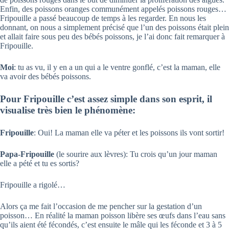
Enfin, des poissons oranges communément appelés poissons rouges…
Fripouille a passé beaucoup de temps à les regarder. En nous les
donnant, on nous a simplement précisé que l’un des poissons était plein
et allait faire sous peu des bébés poissons, je l’ai donc fait remarquer à
Fripouille.
Moi
: tu as vu, il y en a un qui a le ventre gonflé, c’est la maman, elle
va avoir des bébés poissons.
Pour Fripouille c’est assez simple dans son esprit, il
visualise très bien le phénomène:
Fripouille
: Oui! La maman elle va péter et les poissons ils vont sortir!
Papa-Fripouille
(le sourire aux lèvres): Tu crois qu’un jour maman
elle a pété et tu es sortis?
Fripouille a rigolé…
Alors ça me fait l’occasion de me pencher sur la gestation d’un
poisson… En réalité la maman poisson libère ses œufs dans l’eau sans
qu’ils aient été fécondés, c’est ensuite le mâle qui les féconde et 3 à 5