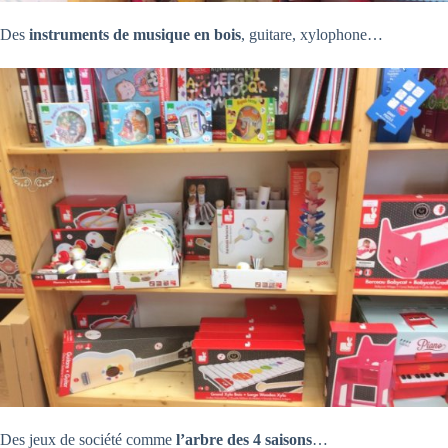
Des
instruments de musique en bois
, guitare, xylophone…
Des jeux de société comme
l’arbre des 4 saisons
…