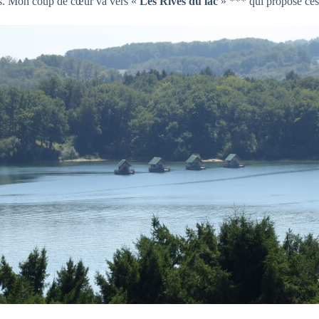
nts. Mon coup de cœur va vers «
Les Rives du lac
» *** qui propose ces 