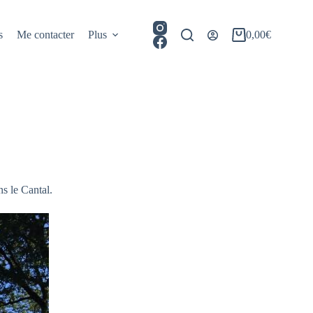
s
Me contacter
Plus
0,00
€
Panier
d’achat
ns le Cantal.