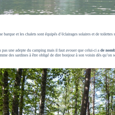
une barque et les chalets sont équipés d’éclairages solaires et de toilet
uis pas une adepte du camping mais il faut avouer que celui-ci a
de nomb
omme des sardines à être obligé de dire bonjour à son voisin dès qu’on so