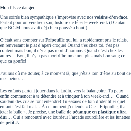
Mon fils ce danger
Une soirée bien sympathique s’improvise avec nos
voisins-d’en-face
.
Parfait pour un vendredi soir, histoire de fêter le week-end. (D’autant
que BO-M nous avait déjà bien poussé à bout!)
C’était sans compter sur
Fripouille
qui lui, a rapidement pris le relais,
en renversant le plat d’aperi-croque! Quand t’es chez toi, t’es pas
content mais bon, il n’y a pas mort d’homme. Quand c’est chez les
autres… Bon, il n’y a pas mort d’homme non plus mais bon sang ce
que ça gonfle!
J’aurais dû me douter, à ce moment là, que j’étais loin d’être au bout de
mes peines…
Les enfants partent jouer dans le jardin, vers la balançoire. Tu peux
enfin commencer à te détendre et à trinquer à ton week-end… Quand
soudain des cris se font entendre! Tu essaies de loin d’identifier quel
enfant s’est fait mal… À ce moment j’entends « C’est Fripouille, il a
jeter la balle ». Je précise, une
balle de pétanque en plastique ultra
dur
… Qui a rencontré avec lourdeur l’arcade sourcilière et les lunettes
de
petit J
.