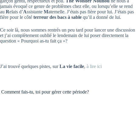
garçon gentil, respectueux et poli.
The Wonder Nounou
ne nous a
jamais évoqué ce genre de problèmes chez elle, ou lorsqu’elle se rend
au
R
elais d’
A
ssistante
M
aternelle. J’étais pas fière pour lui. J’étais pas
fière pour le côté
terreur des bacs à sable
qu’il a donné de lui.
Ce soir là, nous sommes rentrés un peu tard pour lancer une discussion
et j’ai complètement oublié le lendemain de lui poser directement la
question « Pourquoi as-tu fait ça »?
J’ai trouvé quelques pistes, sur
La vie facile
,
à lire ici
Comment fais-tu, toi pour gérer cette période?