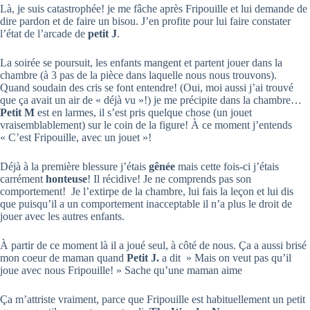
Là, je suis catastrophée! je me fâche après Fripouille et lui demande de
dire pardon et de faire un bisou. J’en profite pour lui faire constater
l’état de l’arcade de
petit J
.
La soirée se poursuit, les enfants mangent et partent jouer dans la
chambre (à 3 pas de la pièce dans laquelle nous nous trouvons).
Quand soudain des cris se font entendre! (Oui, moi aussi j’ai trouvé
que ça avait un air de « déjà vu »!) je me précipite dans la chambre…
Petit M
est en larmes, il s’est pris quelque chose (un jouet
vraisemblablement) sur le coin de la figure! À ce moment j’entends
« C’est Fripouille, avec un jouet »!
Déjà à la première blessure j’étais
gênée
mais cette fois-ci j’étais
carrément
honteuse
! Il récidive! Je ne comprends pas son
comportement! Je l’extirpe de la chambre, lui fais la leçon et lui dis
que puisqu’il a un comportement inacceptable il n’a plus le droit de
jouer avec les autres enfants.
À partir de ce moment là il a joué seul, à côté de nous. Ça a aussi brisé
mon coeur de maman quand
Petit J.
a dit » Mais on veut pas qu’il
joue avec nous Fripouille! » Sache qu’une maman aime
Ça m’attriste vraiment, parce que Fripouille est habituellement un petit