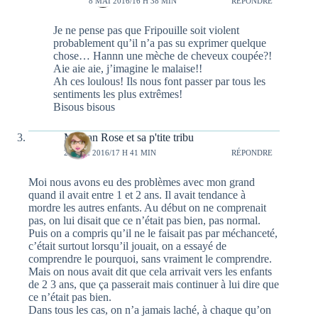
8 MAI 2016/16 H 38 MIN
RÉPONDRE
Je ne pense pas que Fripouille soit violent
probablement qu’il n’a pas su exprimer quelque
chose… Hannn une mèche de cheveux coupée?!
Aie aie aie, j’imagine le malaise!!
Ah ces loulous! Ils nous font passer par tous les
sentiments les plus extrêmes!
Bisous bisous
Maman Rose et sa p'tite tribu
20 MAI 2016/17 H 41 MIN
RÉPONDRE
Moi nous avons eu des problèmes avec mon grand
quand il avait entre 1 et 2 ans. Il avait tendance à
mordre les autres enfants. Au début on ne comprenait
pas, on lui disait que ce n’était pas bien, pas normal.
Puis on a compris qu’il ne le faisait pas par méchanceté,
c’était surtout lorsqu’il jouait, on a essayé de
comprendre le pourquoi, sans vraiment le comprendre.
Mais on nous avait dit que cela arrivait vers les enfants
de 2 3 ans, que ça passerait mais continuer à lui dire que
ce n’était pas bien.
Dans tous les cas, on n’a jamais laché, à chaque qu’on