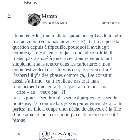
Bisous
Souris Maman
8 MAI 2016/16 H 08 MIN
RÉPONDRE
ah oui en effet, une réplique spontanée qui as dû te faire
mal au coeur (veux pas jouer avec F) , tu lui as posé la
question depuis à fripouille, pourquoi il avait agit
comme ça? c’est peut-être juste que lui ce soir là, il
n’était pas disposé à jouer avec d’autre enfant, tout
simplement sans rentrer dans les caricatures : mon
enfant est violent etc…tu vois ce que je veux dire?
j’espère! il y’a des phases comme ça, il se construit
aussi, s’affirme , ça n’explique pas tout mais
franchement quel enfant n’a pas fait un jour, une
« crise » du « veux pas »?!
tu sais pour te sentir moins seule à propos de te sentir
honteuse, j’ai connu alors je sais parfaitement de quoi tu
parles: ma fille a coupé une mèche de cheveux à la fille
d’une amie et bien crois moi, j’ai eu le même ressenti!
bisous
Le Rire des Anges