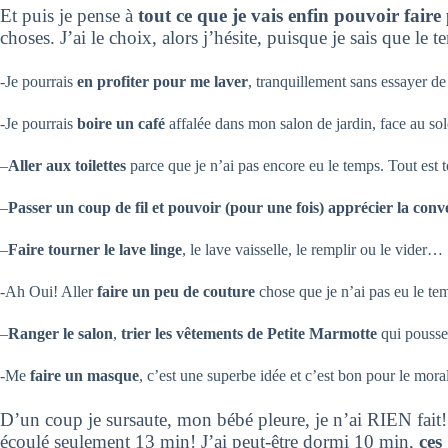
Et puis je pense à
tout ce que je vais enfin pouvoir faire
choses. J’ai le choix, alors j’hésite, puisque je sais que le
-Je pourrais
en profiter pour me laver
, tranquillement sans essayer de
-Je pourrais
boire un café
affalée dans mon salon de jardin, face au sole
–
Aller aux toilettes
parce que je n’ai pas encore eu le temps. Tout est t
–
Passer un coup de fil et pouvoir (pour une fois) apprécier la con
–
Faire tourner le lave linge
, le lave vaisselle, le remplir ou le vider…
-Ah Oui! Aller
faire un peu de couture
chose que je n’ai pas eu le tem
–
Ranger le salon
,
trier les vêtements de Petite Marmotte
qui pousse
-Me
faire un masque
, c’est une superbe idée et c’est bon pour le mora
D’un coup je sursaute, mon bébé pleure, je n’ai RIEN fait! J’
écoulé seulement 13 min!
J’ai peut-être dormi 10 min,
ces