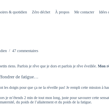
oires & quotidien
Zéro déchet
À propos
Me contacter
Idées
idien
47 commentaires
ts riens. Parfois je rêve que je dors et parfois je rêve éveillée.
Mon rê
effondrer de fatigue…
ant les doigts pour que ça ne la réveille pas! Je rempli cette mission à
lors je m’étends 2 min de tout mon long, juste pour savourer cette sens
aternité, du poids de l’allaitement et du poids de la fatigue.