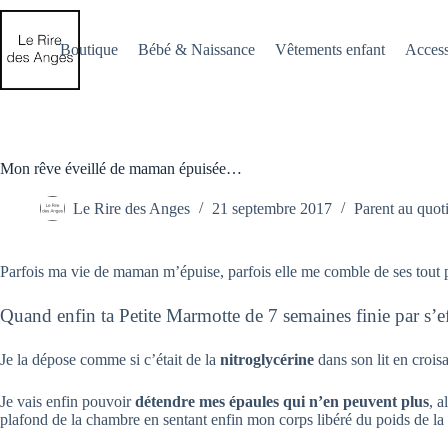
Passer
au
contenu
Boutique
Bébé & Naissance
Vêtements enfant
Access
Mon rêve éveillé de maman épuisée…
Le Rire des Anges
21 septembre 2017
Parent au quot
Parfois ma vie de maman m’épuise, parfois elle me comble de ses tout peti
Quand enfin ta Petite Marmotte de 7 semaines finie par s’
Je la dépose comme si c’était de la
nitroglycérine
dans son lit en crois
Je vais enfin pouvoir
détendre mes épaules qui n’en peuvent plus
, a
plafond de la chambre en sentant enfin mon corps libéré du poids de la m