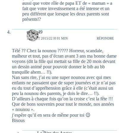
aussi que votre rôle de papa ET de « maman » a
fait que votre investissement a été intense et un
peu différent que lorsque les deux parents sont
présents!?
celine49
18 AOÛT 2015/22 H 01 MIN
RÉPONDRE
Télé ?? Chez la nounou ????? Horreur, scandale,
malheur et tout, pas d’écran avant 3 ans ma bonne dame
voyons (dit la fille qui mettait sa fille de 20 mois devant
un dessin animé pour pouvoir donner le bib au bb
tranquille ahem… !!).
Nan sans rire, j’ai eu une super nounou avec qui mes
enfants ne passaient que de super journées et je n’ai pas
eu du tout d’appréhension grâce à elle (c’était aussi un
peu la nounou des parents, je dois le dire… !!).
D’ailleurs à chaque fois qu’on la croise c’est la fête !!!
Que de bons souvenirs pour tout le monde, nos années
« nounou ».
j’espère qu’il en sera de même pour toi 😉
Bisous