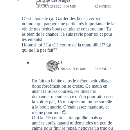
Le Rire des Anges
18 AOÛT 2015/22 H 06 MIN
RÉPONDRE
C’est chouette ça! Garder des liens avec sa
nounou qui partage une partie très importante de la
vie de nos petits bouts en pleine construction! Tu
as bien de la chance! Je suis ravie pour toi et pour
tes enfants!
Honte à toi!! La télé contre de la tranquillité!? 😉
qui ne l’a pas fait??!
celine49
18 AOÛT 2015/22 H 10 MIN
RÉPONDRE
En fait on habite dans le même petit village
donc forcément on se croise. Ce matin en
allant faire les courses, les filles me
demander quand est-ce qu’on pourrait passer
la voir et paf, 15 mn après on tombe sur elle
à la boulangerie. C’était assez magique, et
même pour moi 😉
Oui la télé contre la tranquillité mais qq
années après, quand tu demandes un peu de
calme pour finir le repas, nettoyer un truc ou