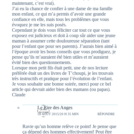
maintenant, c’est vrai).
J’ai eu la chance de confier à une dame de ma famille
mon enfant, ce qui m’a permis d’avoir une grande
confiance en elle, mais tous les problèmes que vous
évoquez je me les suis posés.
Cependant je dois vous féliciter car tout ce que vous
exposez est judicieux et doit à coup sûr aider une jeune
maman à assumer cette douloureuse séparation (tant
pour l’enfant que pour ses parents). J’aurais bien aimé à
l’époque avoir les bons conseils que vous prodiguez, je
pense qu’ils m’auraient été bien utiles et m’auraient
évité bien des questionnements.
Lorsque mon petit fils était petit, une de nos lecture
préférée était un des livres de T’choupi, je les trouvais
très instructifs et pratique pour l’évolution de l’enfant.
Je vous souhaite une bonne soirée, merci pour ce bel
article qui devrait aider bien des mamans (ou papas).
Claude
Le Rire des Anges
18 AOÛT 2015/20 H 35 MIN
RÉPONDRE
Ravie qu’un homme relève ce point! Je pense que
ça dépend des hommes effectivement! Peut être