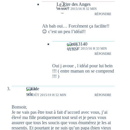
Le Rire des Anges
18 AOÛT 2015/16 H 32 MIN
RÉPONDRE
Ah bah oui… Forcément ça facilite!!
😉 c’est un peu l’idéal!!
cilou13140
18 AOÛT 2015/16 H 33 MIN
RÉPONDRE
Oui j avoue , l idéal pour lui hein
!!! ( entre maman on se comprend
!!! )
Claude
18 AOÛT 2015/19 H 52 MIN
RÉPONDRE
Bonsoir,
Je ne vais pas être tout à fait d’accord avec vous, j’ai
élevé ma fille pratiquement tout seul et je peux vous
assurer que tous les soucis que vous énumérez je les ai
ressentis. Et pourtant je ne suis qu’un papa (bien vieux