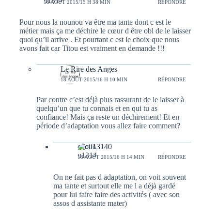
18 AOÛT 2015/15 H 38 MIN
RÉPONDRE
Pour nous la nounou va être ma tante dont c est le
métier mais ça me déchire le cœur d être obl de le laisser
quoi qu’il arrive . Et pourtant c est le choix que nous
avons fait car Titou est vraiment en demande !!!
Le Rire des Anges
18 AOÛT 2015/16 H 10 MIN
RÉPONDRE
Par contre c’est déjà plus rassurant de le laisser à
quelqu’un que tu connais et en qui tu as
confiance! Mais ça reste un déchirement! Et en
période d’adaptation vous allez faire comment?
cilou13140
18 AOÛT 2015/16 H 14 MIN
RÉPONDRE
On ne fait pas d adaptation, on voit souvent
ma tante et surtout elle me l a déjà gardé
pour lui faire faire des activités ( avec son
assos d assistante mater)