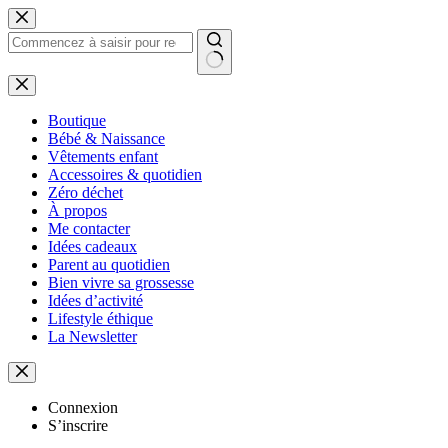
Passer
au
contenu
Aucun
résultat
Boutique
Bébé & Naissance
Vêtements enfant
Accessoires & quotidien
Zéro déchet
À propos
Me contacter
Idées cadeaux
Parent au quotidien
Bien vivre sa grossesse
Idées d’activité
Lifestyle éthique
La Newsletter
Connexion
S’inscrire