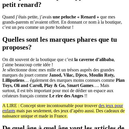
petit renard?
Quand j’étais petite, j’avais
une peluche « Renard »
que mes
grands-parents m’avaient offert. En donnant ce nom à la boutique,
c’est un peu comme un porte bonheur !
Quelles sont les marques phares que tu
proposes?
On dit souvent de la boutique que c’est
la caverne d’alibaba
,
j’aime beaucoup cette idée !
Je sélectionne donc mes mille et un trésors auprès des grandes
marques du jouet comme
Janod, Vilac, Djeco, Moulin Roty,
Lilliputiens
… également des marques moins connues comme
Plan
Toys, Oli and Caroll, Play & Go, Smart Games
…. Mais
surtout, il est très important pour moi de dédier un espace aux
créateurs français comme
Le rire des Anges
!!
A LIRE : Concept store incontournable pour trouver
des jeux pour
enfants
mais pas seulement, des jeux d’apéro aussi. Des cadeaux de
naissance unique et made in France.
De quel âge à quel âge vont les articles de