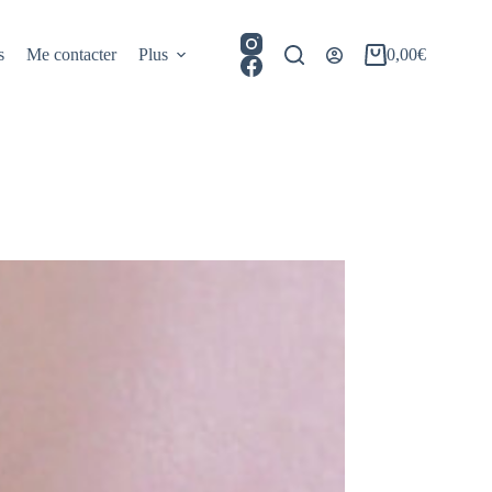
s
Me contacter
Plus
0,00
€
Panier
d’achat