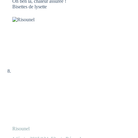
Oh ben là, chaleur assurée !
Bisettes de lysette
Risounel