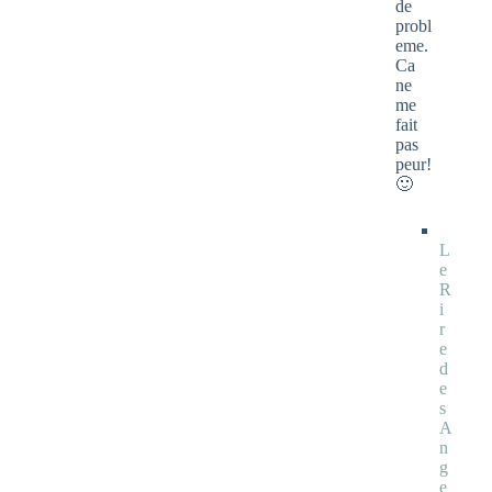
de
probl
eme.
Ca
ne
me
fait
pas
peur!
🙂
L
e
R
i
r
e
d
e
s
A
n
g
e