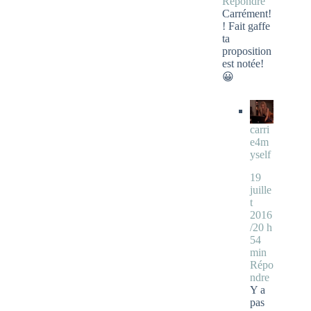
Répondre
Carrément!
! Fait gaffe
ta
proposition
est notée!
😀
carri
e4m
yself
19
juille
t
2016
/20 h
54
min
Répo
ndre
Y a
pas