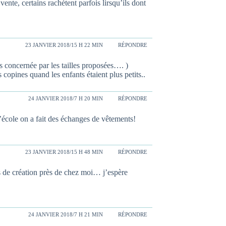
ente, certains rachètent parfois lirsqu’ils dont
23 JANVIER 2018/15 H 22 MIN
RÉPONDRE
 concernée par les tailles proposées…. )
 copines quand les enfants étaient plus petits..
24 JANVIER 2018/7 H 20 MIN
RÉPONDRE
’école on a fait des échanges de vêtements!
23 JANVIER 2018/15 H 48 MIN
RÉPONDRE
s de création près de chez moi… j’espère
24 JANVIER 2018/7 H 21 MIN
RÉPONDRE