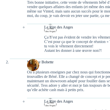
Très bonne initiative, cette vente de vêtements bébé d
vendre quelques affaires des enfants (et même des mien
même sur Vinted, mais sans aucun succès pour le mome
moi, du coup, je vais devoir en jeter une partie, ça me
Le Rire des Anges
Ça n’est pas évident de vendre les vêtements
C’est pour ça que le concept de réunion «
tu vois le vêtement directement!
Autant les donner à une œuvre non?!
Madame Bobette
On a plusieurs enseignes par chez nous qui fonctionne
trouvailles de Béné. Elle a changé de concept et je pen
maintenant un showroom adapté pour fouiller dans ses 
sécurité. Tess adore y aller et moi je fais toujours de 
qu’elle achète cash mais à petits prix.
Le Rire des Anges