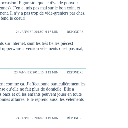
’occasion! Figure-toi que je rêve de pouvoir
nes). J’en ai mis pas mal sur le bon coin, et
nt. Il n’y a pas trop de vide-greniers par chez
 fend le coeur!
24 JANVIER 2018/7 H 17 MIN
RÉPONDRE
 sur internet, sauf les très belles pièces!
 Tupperware » version vêtements c’est pas mal,
23 JANVIER 2018/15 H 12 MIN
RÉPONDRE
nt comme ça. J’affectionne particulièrement les
se qu’elle ne fait plus de domicile. Elle a
bacs et où les enfants peuvent jouer en toute
bonnes affaires. Elle reprend aussi les vêtements
24 JANVIER 2018/7 H 19 MIN
RÉPONDRE