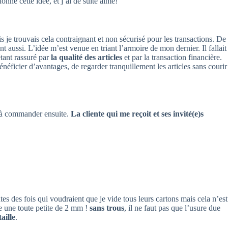
onné cette idée, et j’ai de suite aimé!
is je trouvais cela contraignant et non sécurisé pour les transactions. De
nt aussi. L’idée m’est venue en triant l’armoire de mon dernier. Il fallait
tant rassuré par
la qualité des articles
et par la transaction financière.
néficier d’avantages, de regarder tranquillement les articles sans courir
 à commander ensuite.
La cliente qui me reçoit et ses invité(e)s
entes des fois qui voudraient que je vide tous leurs cartons mais cela n’est
 une toute petite de 2 mm !
sans trous
, il ne faut pas que l’usure due
aille
.