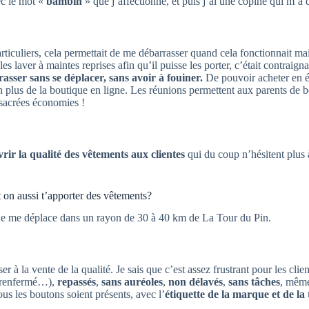
ec le mot «
bambin
» que j’affectionne, et puis j’ai une copine qui m’a d
particuliers, cela permettait de me débarrasser quand cela fonctionnait ma
es laver à maintes reprises afin qu’il puisse les porter, c’était contraigna
asser sans se déplacer, sans avoir à fouiner.
De pouvoir acheter en é
 plus de la boutique en ligne. Les réunions permettent aux parents de bé
e sacrées économies !
vrir la qualité des vêtements aux clientes
qui du coup n’hésitent plus
 on aussi t’apporter des vêtements?
 je me déplace dans un rayon de 30 à 40 km de La Tour du Pin.
er à la vente de la qualité. Je sais que c’est assez frustrant pour les cli
 renfermé…),
repassés
,
sans auréoles
,
non délavés
,
sans tâches
, même
us les boutons soient présents, avec l’
étiquette de la marque et de la t