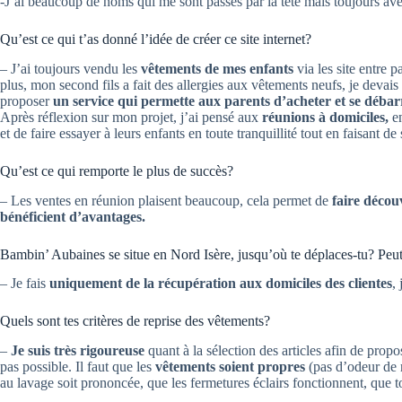
-J’ai beaucoup de noms qui me sont passés par la tête mais toujours av
Qu’est ce qui t’as donné l’idée de créer ce site internet?
– J’ai toujours vendu les
vêtements de mes enfants
via les site entre 
plus, mon second fils a fait des allergies aux vêtements neufs, je devais l
proposer
un service qui permette aux parents d’acheter et se débarr
Après réflexion sur mon projet, j’ai pensé aux
réunions à domiciles,
en
et de faire essayer à leurs enfants en toute tranquillité tout en faisant d
Qu’est ce qui remporte le plus de succès?
– Les ventes en réunion plaisent beaucoup, cela permet de
faire décou
bénéficient d’avantages.
Bambin’ Aubaines se situe en Nord Isère, jusqu’où te déplaces-tu? Peut
– Je fais
uniquement de la récupération aux domiciles des clientes
,
Quels sont tes critères de reprise des vêtements?
–
Je suis très rigoureuse
quant à la sélection des articles afin de propos
pas possible. Il faut que les
vêtements soient propres
(pas d’odeur de
au lavage soit prononcée, que les fermetures éclairs fonctionnent, que to