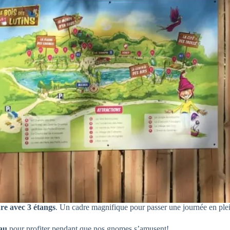
re avec 3 étangs
. Un cadre magnifique pour passer une journée en plei
eau
pour profiter pendant que nos gnomes s’amusent!