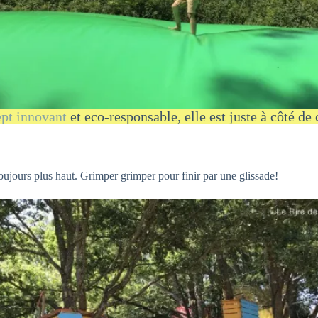
pt innovant
et eco-responsable, elle est juste à côté de
toujours plus haut. Grimper grimper pour finir par une glissade!