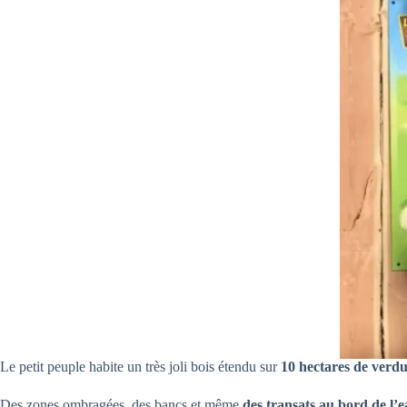
Le petit peuple habite un très joli bois étendu sur
10 hectares de verdu
Des zones ombragées, des bancs et même
des transats au bord de l’