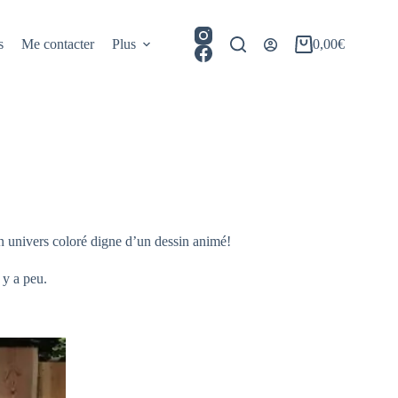
s
Me contacter
Plus
0,00
€
Panier
d’achat
un univers coloré digne d’un dessin animé!
 y a peu.