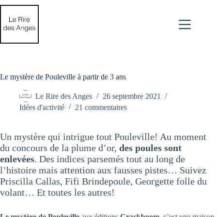
Passer
au
contenu
Le mystère de Pouleville à partir de 3 ans
Le Rire des Anges
26 septembre 2021
Idées d'activité
21 commentaires
Un mystère qui intrigue tout Pouleville! Au moment
du concours de la plume d’or,
des poules sont
enlevées
. Des indices parsemés tout au long de
l’histoire mais attention aux fausses pistes… Suivez
Priscilla Callas, Fifi Brindepoule, Georgette folle du
volant… Et toutes les autres!
Le mystère de Pouleville
aux éditions
Crackboom
, c’est une maison